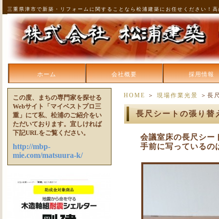
三重県津市で新築・リフォームに関することなら松浦建築にお任せください！高
ホーム
会社概要
採用情報
HOME
＞
現場作業光景
＞長
この度、まちの専門家を探せる
Webサイト「マイベストプロ三
長尺シートの張り替
重」にて私、松浦のご紹介をい
ただいております。宜しければ
下記URLをご覧ください。
会議室床の長尺シー
http://mbp-
手前に写っているの
mie.com/matsuura-k/