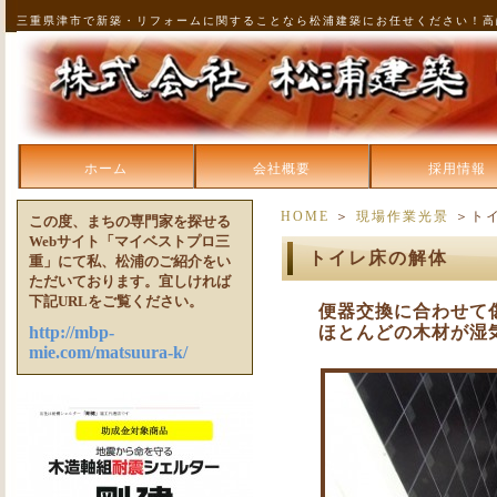
三重県津市で新築・リフォームに関することなら松浦建築にお任せください！高
ホーム
会社概要
採用情報
HOME
＞
現場作業光景
＞ト
この度、まちの専門家を探せる
Webサイト「マイベストプロ三
トイレ床の解体
重」にて私、松浦のご紹介をい
ただいております。宜しければ
下記URLをご覧ください。
便器交換に合わせて
http://mbp-
ほとんどの木材が湿
mie.com/matsuura-k/