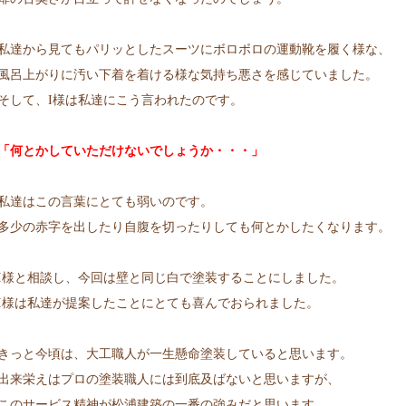
私達から見てもパリッとしたスーツにボロボロの運動靴を履く様な、
風呂上がりに汚い下着を着ける様な気持ち悪さを感じていました。
そして、I様は私達にこう言われたのです。
「何とかしていただけないでしょうか・・・」
私達はこの言葉にとても弱いのです。
多少の赤字を出したり自腹を切ったりしても何とかしたくなります。
I様と相談し、今回は壁と同じ白で塗装することにしました。
I様は私達が提案したことにとても喜んでおられました。
きっと今頃は、大工職人が一生懸命塗装していると思います。
出来栄えはプロの塗装職人には到底及ばないと思いますが、
このサービス精神が松浦建築の一番の強みだと思います。