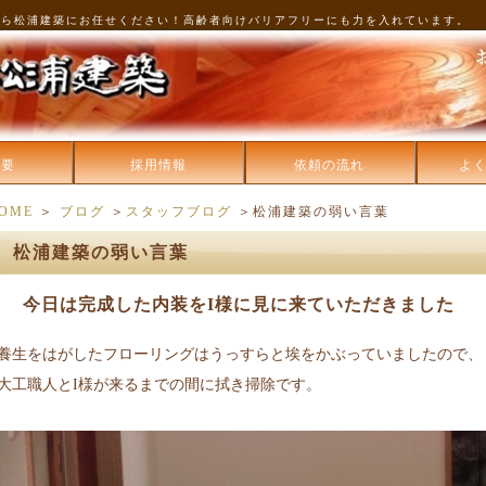
なら松浦建築にお任せください！高齢者向けバリアフリーにも力を入れています。
概要
採用情報
依頼の流れ
よ
OME
＞
ブログ
＞
スタッフブログ
＞松浦建築の弱い言葉
松浦建築の弱い言葉
今日は完成した内装をI様に見に来ていただきました
養生をはがしたフローリングはうっすらと埃をかぶっていましたので、
大工職人とI様が来るまでの間に拭き掃除です。