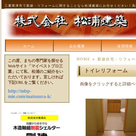
三重県津市で新築・リフォームに関することなら松浦建築にお任せください！高
ホーム
会社概要
採用情報
HOME
＞
新築住宅・リフォー
この度、まちの専門家を探せる
Webサイト「マイベストプロ三
トイレリフォーム
重」にて私、松浦のご紹介をい
ただいております。宜しければ
下記URLをご覧ください。
画像をクリックすると詳細ペ
http://mbp-
mie.com/matsuura-k/