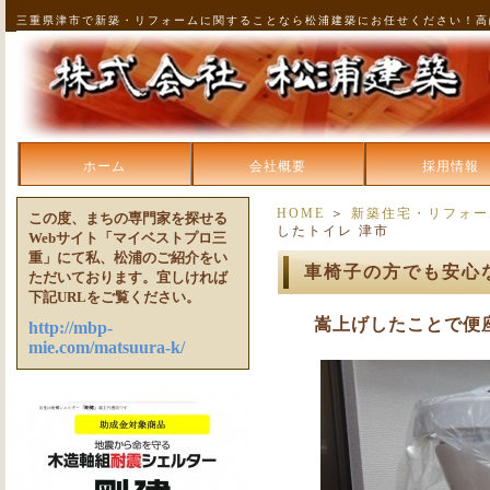
三重県津市で新築・リフォームに関することなら松浦建築にお任せください！高
ホーム
会社概要
採用情報
HOME
＞
新築住宅・リフォー
この度、まちの専門家を探せる
したトイレ 津市
Webサイト「マイベストプロ三
重」にて私、松浦のご紹介をい
車椅子の方でも安心
ただいております。宜しければ
下記URLをご覧ください。
嵩上げしたことで便
http://mbp-
mie.com/matsuura-k/