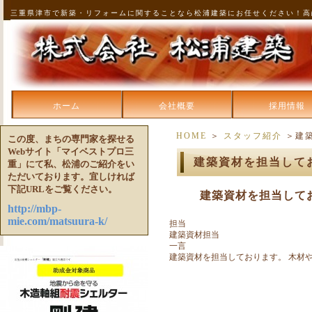
三重県津市で新築・リフォームに関することなら松浦建築にお任せください！高
ホーム
会社概要
採用情報
HOME
＞
スタッフ紹介
＞建築
この度、まちの専門家を探せる
Webサイト「マイベストプロ三
建築資材を担当して
重」にて私、松浦のご紹介をい
ただいております。宜しければ
下記URLをご覧ください。
建築資材を担当して
http://mbp-
mie.com/matsuura-k/
担当
建築資材担当
一言
建築資材を担当しております。 木材