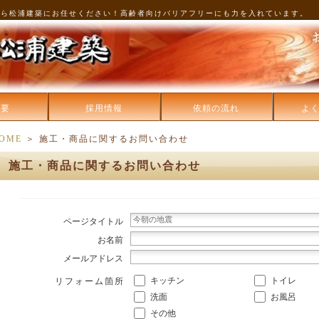
なら松浦建築にお任せください！高齢者向けバリアフリーにも力を入れています。
概要
採用情報
依頼の流れ
よ
OME
＞ 施工・商品に関するお問い合わせ
施工・商品に関するお問い合わせ
ページタイトル
お名前
メールアドレス
キッチン
トイレ
リフォーム箇所
洗面
お風呂
その他