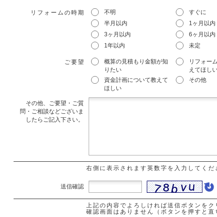
不明
すぐに
リフォームの時期
半月以内
1ヶ月以内
3ヶ月以内
6ヶ月以内
1年以内
未定
概算の見積もり金額が知
リフォー
ご要望
りたい
えてほし
資金計画について教えて
その他
ほしい
その他、ご要望・ご質
問・ご相談などございま
したらご記入下さい。
右側に表示されます英数字を入力してくだ
送信確認
上記の内容でよろしければ送信ボタンをク
確認画面はありません（ボタンを押すと直