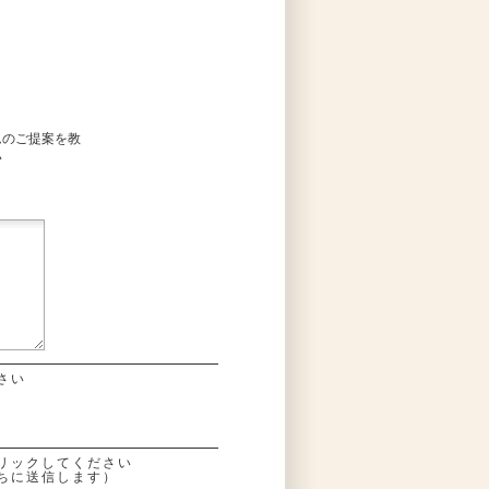
ムのご提案を教
い
さい
リックしてください
ちに送信します）