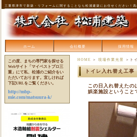
三重県津市で新築・リフォームに関することなら松浦建築にお任せください！高
ホーム
会社概要
採用情報
HOME
＞
現場作業光景
＞ト
この度、まちの専門家を探せる
Webサイト「マイベストプロ三
トイレ入れ替え工事
重」にて私、松浦のご紹介をい
ただいております。宜しければ
下記URLをご覧ください。
この日入れ替えたの
http://mbp-
娯楽施設ということ
mie.com/matsuura-k/