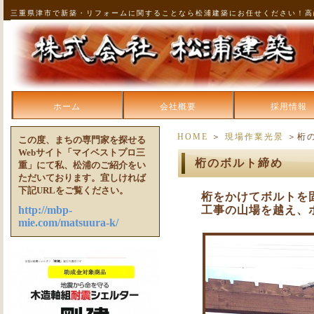
三重県津市で新築・リフォームに関することなら松浦建築にお任せください！高
ホーム
会社概要
採用情報
HOME
＞
現場作業光景
＞桁
この度、まちの専門家を探せる
Webサイト「マイベストプロ三
桁のボルト締め
重」にて私、松浦のご紹介をい
ただいております。宜しければ
下記URLをご覧ください。
桁をかけてボルトを
http://mbp-
工事の山場を越え、
mie.com/matsuura-k/