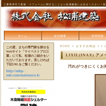
三重県津市で新築・リフォームに関することなら松浦建築にお任せください！高
ホーム
会社概要
採用情報
HOME
＞
おすすめ商品
＞
ト
この度、まちの専門家を探せる
Webサイト「マイベストプロ三
LIXIL(INAX)
重」にて私、松浦のご紹介をい
ただいております。宜しければ
下記URLをご覧ください。
汚れがつきにくくお
http://mbp-
mie.com/matsuura-k/