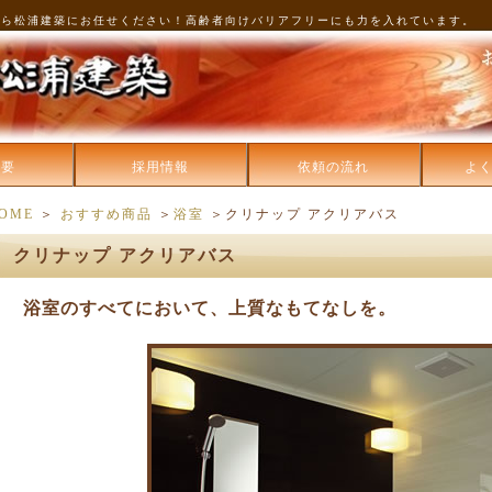
なら松浦建築にお任せください！高齢者向けバリアフリーにも力を入れています。
概要
採用情報
依頼の流れ
よ
OME
＞
おすすめ商品
＞
浴室
＞クリナップ アクリアバス
クリナップ アクリアバス
浴室のすべてにおいて、上質なもてなしを。