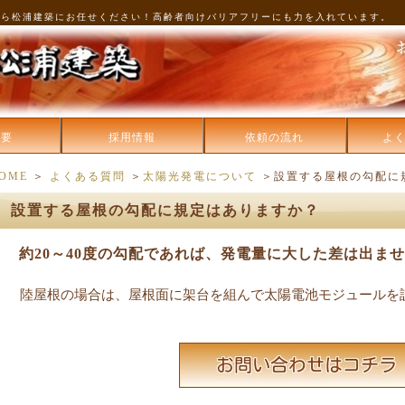
なら松浦建築にお任せください！高齢者向けバリアフリーにも力を入れています。
概要
採用情報
依頼の流れ
よ
OME
＞
よくある質問
＞
太陽光発電について
＞設置する屋根の勾配に
設置する屋根の勾配に規定はありますか？
約20～40度の勾配であれば、発電量に大した差は出ま
陸屋根の場合は、屋根面に架台を組んで太陽電池モジュールを