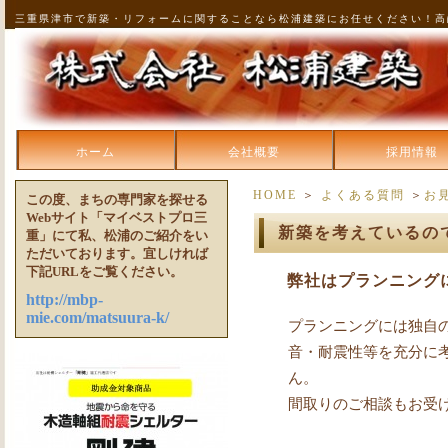
三重県津市で新築・リフォームに関することなら松浦建築にお任せください！高
ホーム
会社概要
採用情報
HOME
＞
よくある質問
＞
お
この度、まちの専門家を探せる
Webサイト「マイベストプロ三
新築を考えているの
重」にて私、松浦のご紹介をい
ただいております。宜しければ
下記URLをご覧ください。
弊社はプランニング
http://mbp-
mie.com/matsuura-k/
プランニングには独自
音・耐震性等を充分に
ん。
間取りのご相談もお受