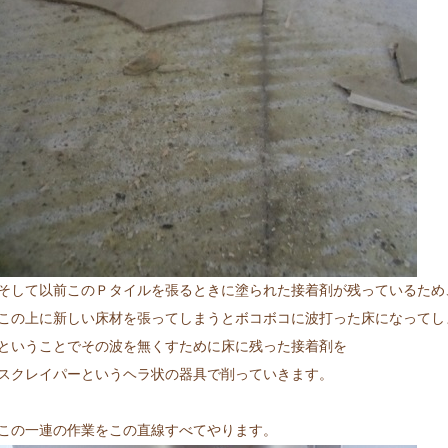
そして以前このＰタイルを張るときに塗られた接着剤が残っているため
この上に新しい床材を張ってしまうとボコボコに波打った床になってし
ということでその波を無くすために床に残った接着剤を
スクレイパーというヘラ状の器具で削っていきます。
この一連の作業をこの直線すべてやります。