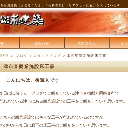
なら松浦建築にお任せください！高齢者向けバリアフリーにも力を入れています。
概要
採用情報
依頼の流れ
よ
OME
＞
ブログ
＞
スタッフブログ
＞津市某商業施設床工事
津市某商業施設床工事
こんにちは、後輩Ｋです
今日は以前より、ブログでご紹介している津市Ｋ様邸と同時並行で
行われている津市にある商業施設での工事をご紹介したいと思います。
こちらの商業施設では色々な工事が行われているのですが、
その中から今日は廊下の床工事のご紹介をしたいと思います。