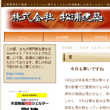
三重県津市で新築・リフォームに関することなら松浦建築にお任せください！高
ホーム
会社概要
採用情報
HOME
＞
ブログ
＞
スタッフ
この度、まちの専門家を探せる
Webサイト「マイベストプロ三
雪
重」にて私、松浦のご紹介をい
ただいております。宜しければ
下記URLをご覧ください。
今日も寒いですね
http://mbp-
mie.com/matsuura-k/
14日は日本各地で雪が降り
雪の影響で三重県内でも14
津市の海側は雪が少なく、幸
しかし、それは裏を返せば雪
皆様も雪が積もっている時の