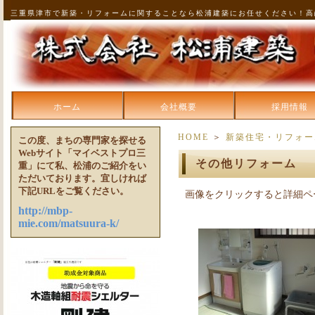
三重県津市で新築・リフォームに関することなら松浦建築にお任せください！高
ホーム
会社概要
採用情報
HOME
＞
新築住宅・リフォー
この度、まちの専門家を探せる
Webサイト「マイベストプロ三
その他リフォーム
重」にて私、松浦のご紹介をい
ただいております。宜しければ
下記URLをご覧ください。
画像をクリックすると詳細ペ
http://mbp-
mie.com/matsuura-k/