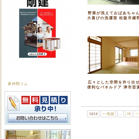
野菜が洗えておばあちゃ
大喜びの洗濯室 松阪市嬉
広々とした空間を作り出
家仲間コム
便利なパネルドア 津市芸
14/14
<<先頭
...
10
<