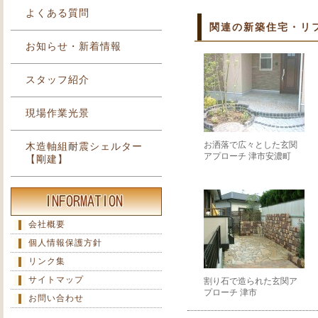
よくある質問
関連の新築住宅・リ
お知らせ・新着情報
スタッフ紹介
現場作業光景
お洒落で広々とした玄関
木造軸組耐震シェルター
アプローチ 津市安濃町
【剛建】
会社概要
個人情報保護方針
リンク集
サイトマップ
割り石で造られた玄関ア
プローチ 津市
お問い合わせ