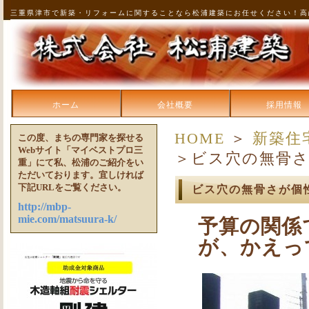
三重県津市で新築・リフォームに関することなら松浦建築にお任せください！高
ホーム
会社概要
採用情報
HOME
＞
新築住
この度、まちの専門家を探せる
Webサイト「マイベストプロ三
＞ビス穴の無骨さ
重」にて私、松浦のご紹介をい
ただいております。宜しければ
下記URLをご覧ください。
ビス穴の無骨さが個
http://mbp-
mie.com/matsuura-k/
予算の関係
が、かえっ