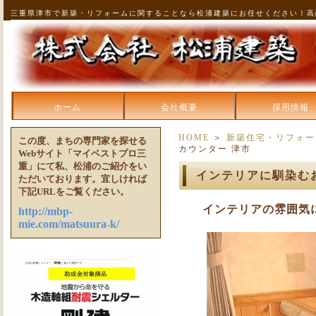
三重県津市で新築・リフォームに関することなら松浦建築にお任せください！高
ホーム
会社概要
採用情報
HOME
＞
新築住宅・リフォー
この度、まちの専門家を探せる
カウンター 津市
Webサイト「マイベストプロ三
重」にて私、松浦のご紹介をい
インテリアに馴染む
ただいております。宜しければ
下記URLをご覧ください。
インテリアの雰囲気
http://mbp-
mie.com/matsuura-k/